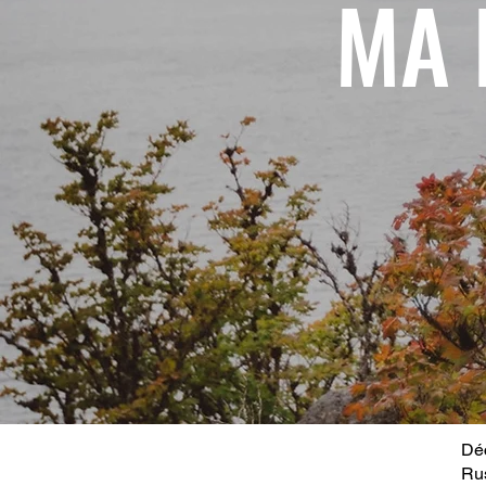
MA 
Déc
Ru