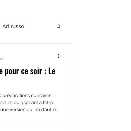
Art russe
de la Russie
ure
 pour ce soir : Le
s préparations culinaires
lles ou aspirant à l’être.
une version qui n’a d’autre
ité et rapidité d’élaboration,
i comment complexifier la
 caractère spécifique.