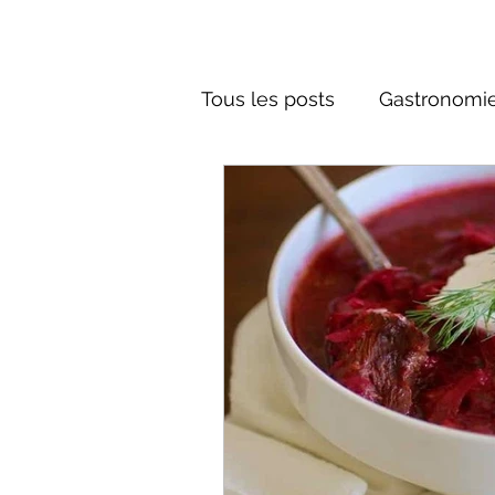
Tous les posts
Gastronomie
Société russe
Architec
Culture russe
conte fa