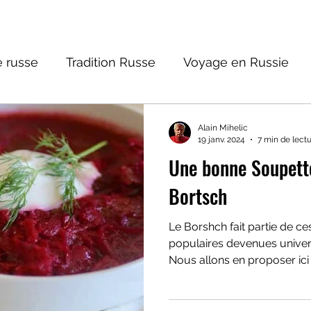
 russe
Tradition Russe
Voyage en Russie
ture russe
Religions et Mythologies
Histoire 
Alain Mihelic
19 janv. 2024
7 min de lect
Une bonne Soupette
ntastique
Bortsch
Le Borshch fait partie de ce
populaires devenues universe
Nous allons en proposer ici 
mérite que la relative simplic
mais nous exposerons auss
recette pour lui donner son