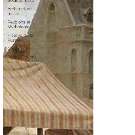
Société russe
Architecture
russe
Religions et
Mythologies
Histoire de la
Russie
Culture russe
Récits-Fictions