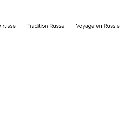
 russe
Tradition Russe
Voyage en Russie
ture russe
Religions et Mythologies
Histoire 
ictions