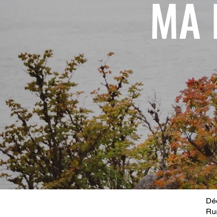
MA 
Déc
Ru