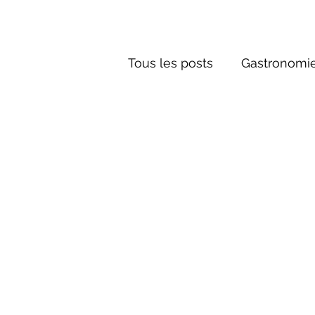
Tous les posts
Gastronomie
Société russe
Architec
Culture russe
Récits-F