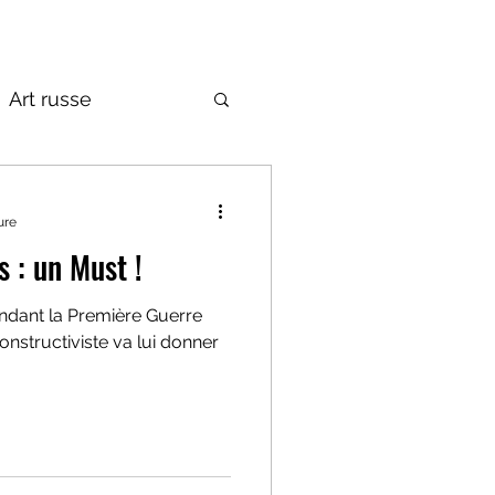
Art russe
de la Russie
ure
s : un Must !
endant la Première Guerre
structiviste va lui donner