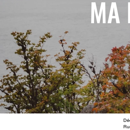
MA 
Déc
Ru