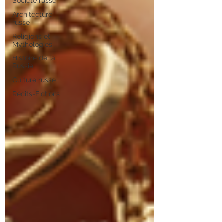
Société russe
Architecture
russe
Religions et
Mythologies
Histoire de la
Russie
Culture russe
Récits-Fictions