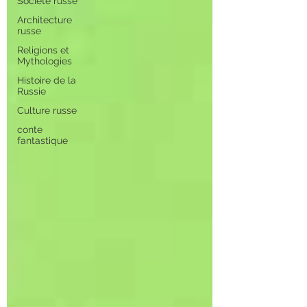
Société russe
Architecture
russe
Religions et
Mythologies
Histoire de la
Russie
Culture russe
conte
fantastique