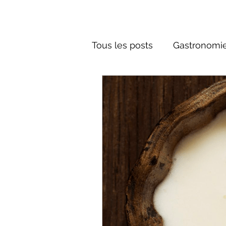
Tous les posts
Gastronomie
Société russe
Architec
Culture russe
Récits-F