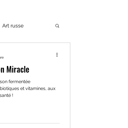
Art russe
de la Russie
ure
on Miracle
sson fermentée
iotiques et vitamines, aux
santé !