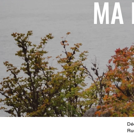
MA 
Déc
Ru