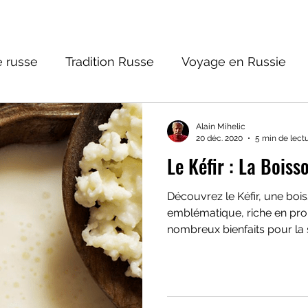
 russe
Tradition Russe
Voyage en Russie
ture russe
Religions et Mythologies
Histoire 
Alain Mihelic
20 déc. 2020
5 min de lect
Le Kéfir : La Boiss
ictions
Découvrez le Kéfir, une boi
emblématique, riche en prob
nombreux bienfaits pour la 