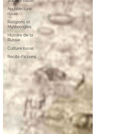
Société russe
Architecture
russe
Religions et
Mythologies
Histoire de la
Russie
Culture russe
Récits-Fictions