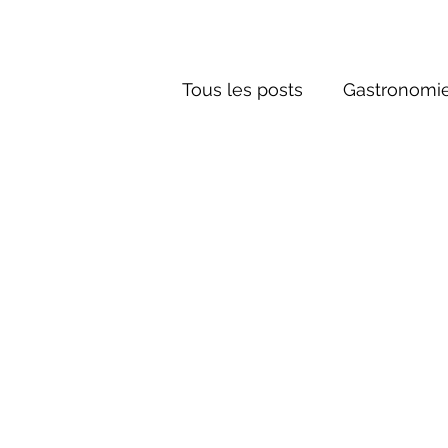
Tous les posts
Gastronomie
Société russe
Architec
Culture russe
conte fa