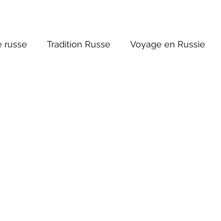
 russe
Tradition Russe
Voyage en Russie
ture russe
Religions et Mythologies
Histoire 
ntastique