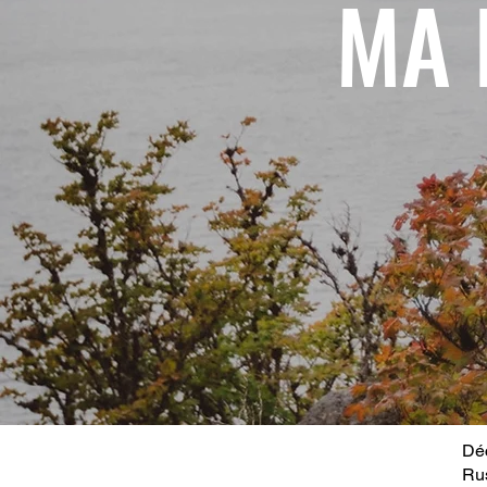
MA 
Déc
Ru