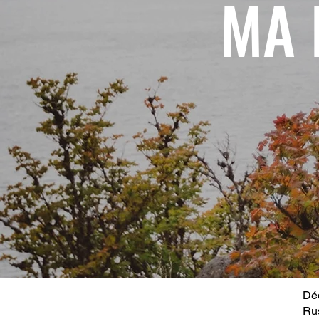
MA 
Déc
Ru