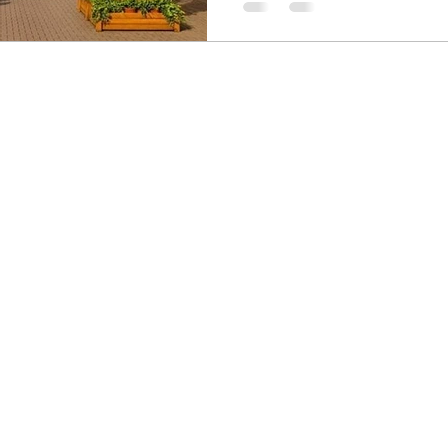
portraitistes ambulants, de
et surtout des badaudes, qui
présence.