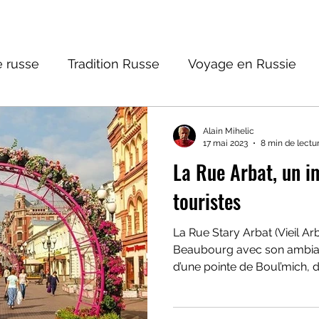
 russe
Tradition Russe
Voyage en Russie
ture russe
Religions et Mythologies
Histoire 
Alain Mihelic
17 mai 2023
8 min de lectu
La Rue Arbat, un 
ictions
touristes
La Rue Stary Arbat (Vieil Arb
Beaubourg avec son ambia
d’une pointe de Boul’mich, 
pour le chic. C’est un lieu d
salles de concert, des théâ
restos de tous rangs, des gal