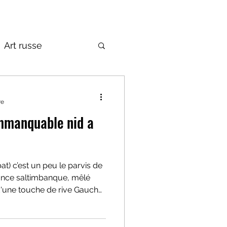
Art russe
de la Russie
re
immanquable nid a
at) c’est un peu le parvis de
nce saltimbanque, mêlé
d'une touche de rive Gauche
e flânerie, ou on trouve des
tres, dees musées, des
eries d’art, des peintres et