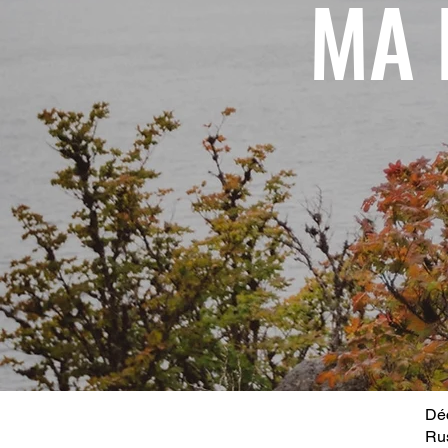
MA 
Déc
Ru