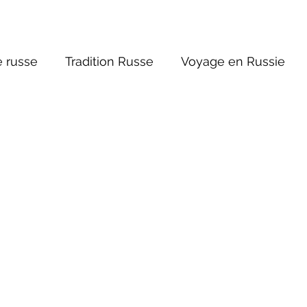
 russe
Tradition Russe
Voyage en Russie
ture russe
Religions et Mythologies
Histoire 
ntastique