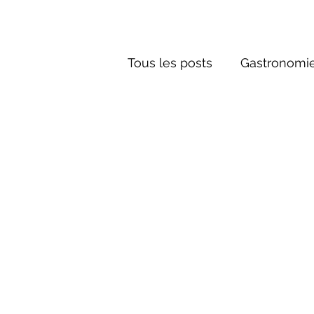
Tous les posts
Gastronomie
Société russe
Architec
Culture russe
conte fa