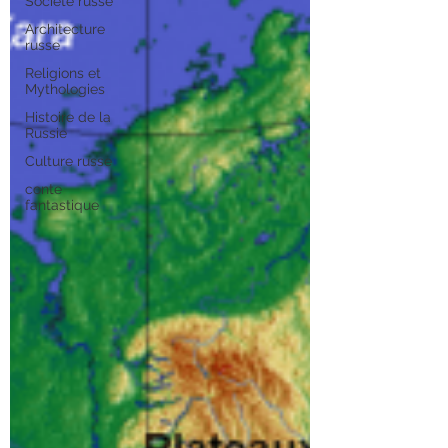
Société russe
Architecture
russe
Religions et
Mythologies
Histoire de la
Russie
Culture russe
conte
fantastique