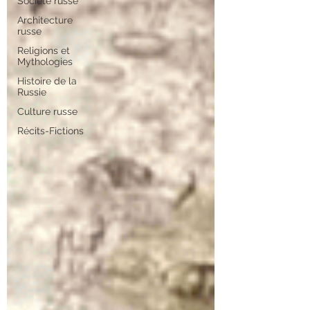
Société russe
Architecture
russe
Religions et
Mythologies
Histoire de la
Russie
Culture russe
Récits-Fictions