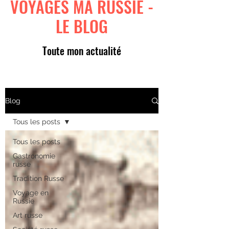
VOYAGES MA RUSSIE -
LE BLOG
Toute mon actualité
Blog
Tous les posts
Tous les posts
Gastronomie
russe
Tradition Russe
Voyage en
Russie
Art russe