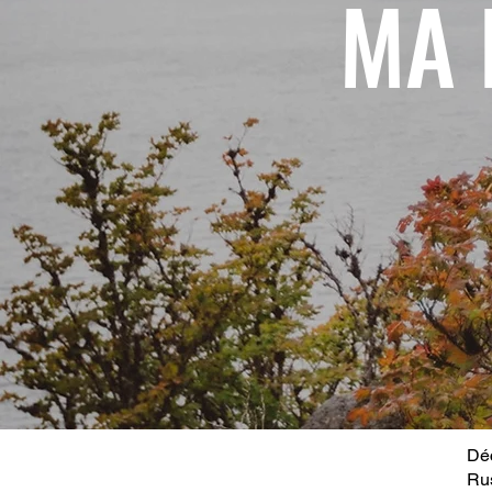
MA 
Déc
Ru