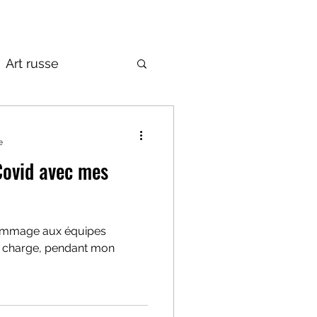
Art russe
de la Russie
e
Covid avec mes
 hommage aux équipes
en charge, pendant mon