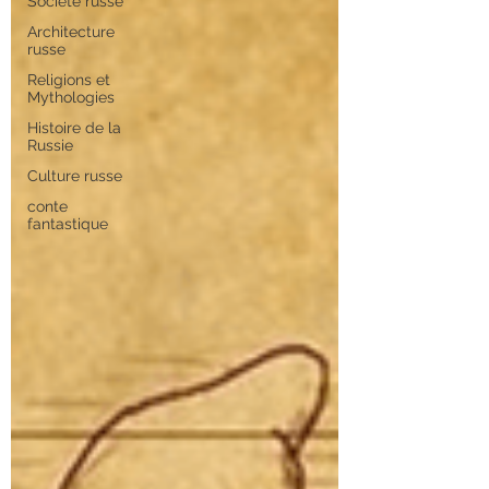
Société russe
Architecture
russe
Religions et
Mythologies
Histoire de la
Russie
Culture russe
conte
fantastique