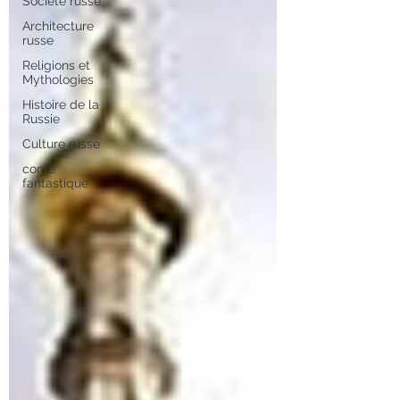
Société russe
Architecture
russe
Religions et
Mythologies
Histoire de la
Russie
Culture russe
conte
fantastique