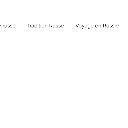
 russe
Tradition Russe
Voyage en Russie
ture russe
Religions et Mythologies
Histoire 
ictions