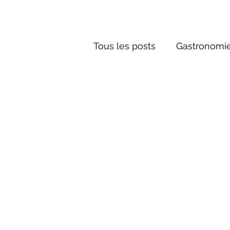
Tous les posts
Gastronomie
Société russe
Architec
Culture russe
Récits-F