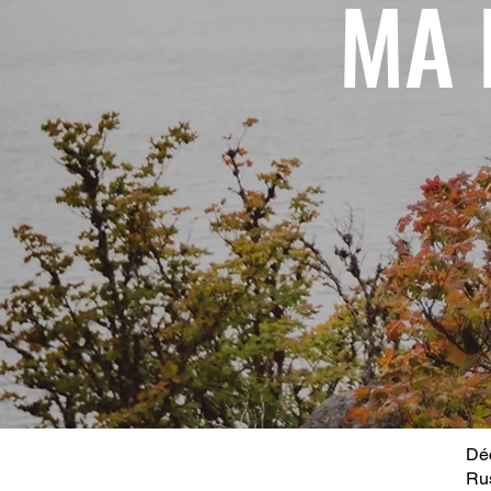
MA 
Déc
Ru