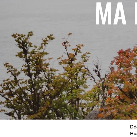
MA 
Déc
Ru