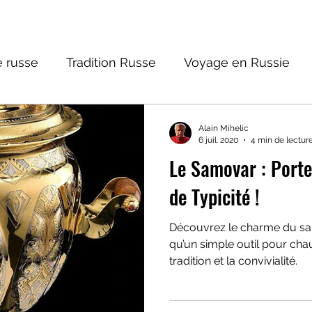
 russe
Tradition Russe
Voyage en Russie
ture russe
Religions et Mythologies
Histoire 
Alain Mihelic
6 juil. 2020
4 min de lectur
Le Samovar : Porteur de Tradition et
ntastique
de Typicité !
Découvrez le charme du sa
qu’un simple outil pour chauf
tradition et la convivialité.