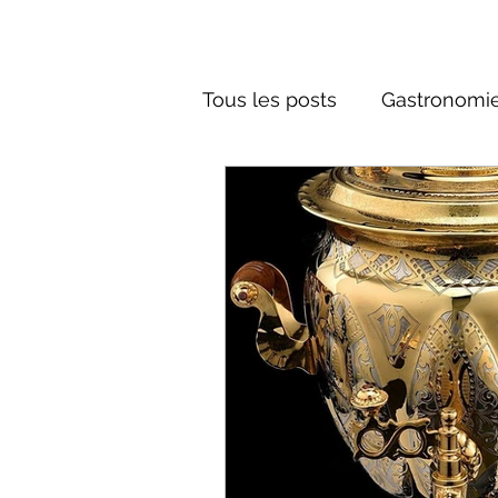
Tous les posts
Gastronomie
Société russe
Architec
Culture russe
conte fa