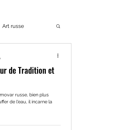
Art russe
de la Russie
e
movar russe, bien plus
fer de l'eau, il incarne la