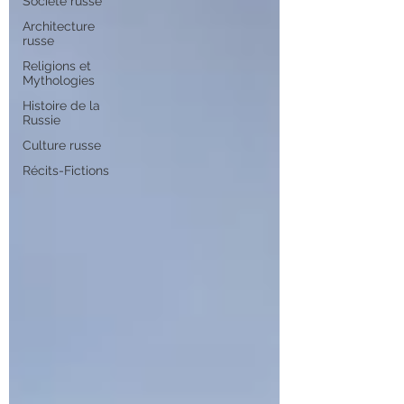
Société russe
Architecture
russe
Religions et
Mythologies
Histoire de la
Russie
Culture russe
Récits-Fictions