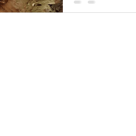
plantes ont toujours attiré
trouver quelque secret ou
fonction particulière.