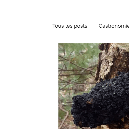
Tous les posts
Gastronomie
Société russe
Architec
Culture russe
conte fa