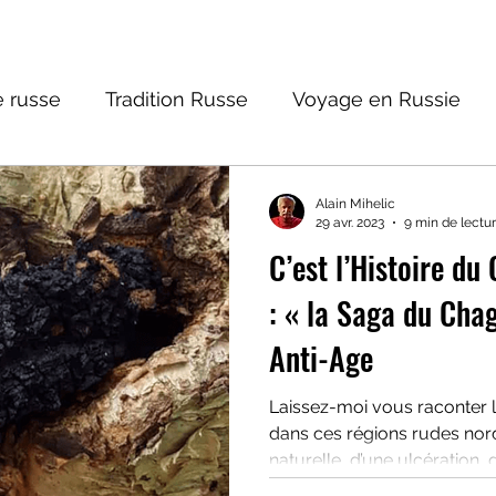
 russe
Tradition Russe
Voyage en Russie
ture russe
Religions et Mythologies
Histoire 
Alain Mihelic
29 avr. 2023
9 min de lectu
C’est l’Histoire d
ntastique
: « la Saga du Cha
Anti-Age
Laissez-moi vous raconter l’
dans ces régions rudes nor
naturelle, d’une ulcération, 
d’un chancre. Les anomalies et étrangetés parmi les