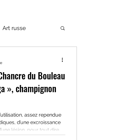
Art russe
de la Russie
re
u Chancre du Bouleau
ga », champignon
utilisation, assez rependue
diques, d’une excroissance
d’une lésion, pour tout dire,