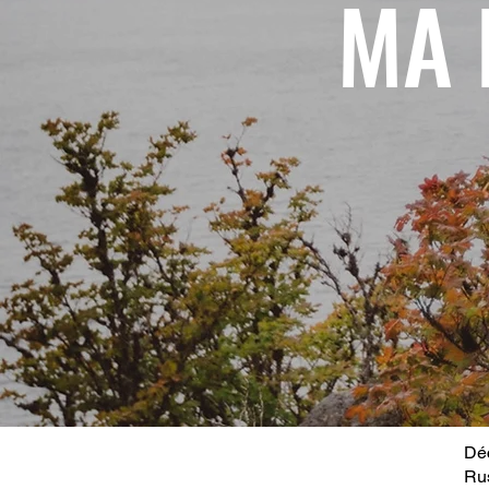
MA 
Déc
Ru