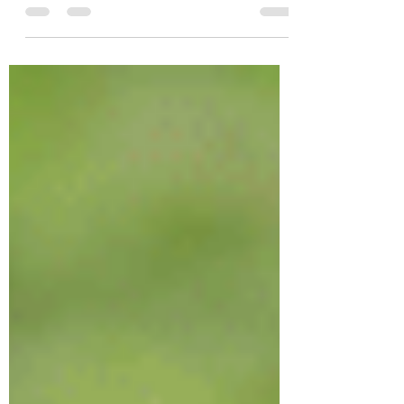
L’histoire de la gastronomie regorge de
paradoxes savoureux : ce qui était
autrefois méprisé, réservé aux pauvres,
aux paysans, aux prisonniers ou aux
pêcheurs, est aujourd’hui servi sous
cloche d’argent, accompagné de
champagne ou de vodka glacée.