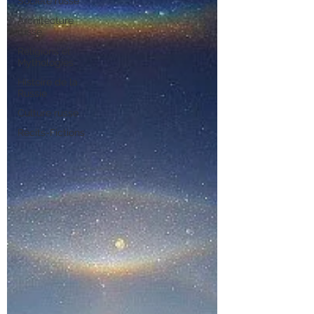
Société russe
Architecture
russe
Religions et
Mythologies
Histoire de la
Russie
Culture russe
Récits-Fictions