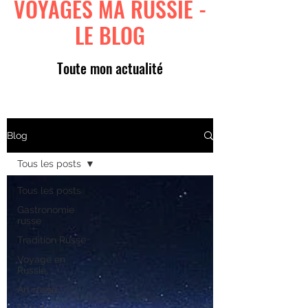
VOYAGES MA RUSSIE -
LE BLOG
Toute mon actualité
Blog
Tous les posts
Tous les posts
Gastronomie
russe
Tradition Russe
Voyage en
Russie
Art russe