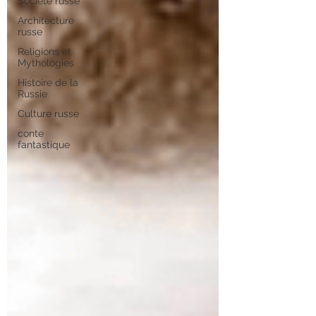
Société russe
Architecture
russe
Religions et
Mythologies
Histoire de la
Russie
Culture russe
conte
fantastique