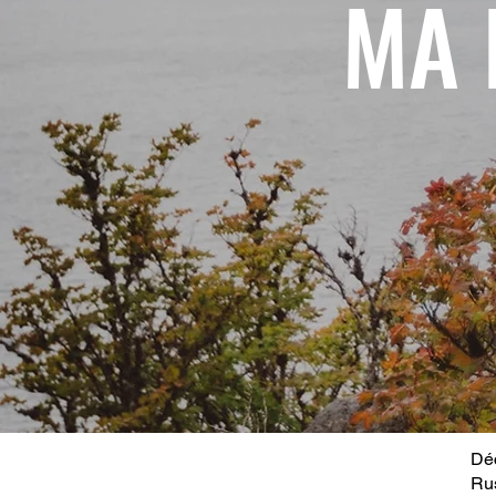
MA 
Déc
Ru