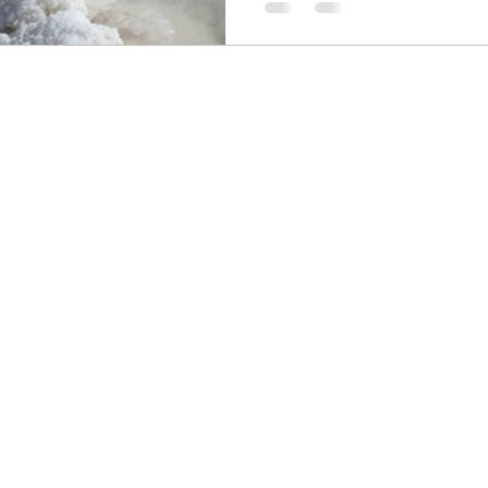
article, mais voici plus dér
Lac et de la Steppe environ
Volga Le