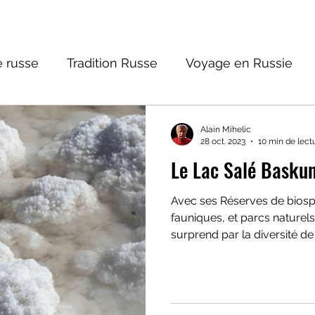
 russe
Tradition Russe
Voyage en Russie
ture russe
Religions et Mythologies
Histoire 
Alain Mihelic
28 oct. 2023
10 min de lect
Le Lac Salé Basku
ntastique
Avec ses Réserves de biosp
fauniques, et parcs naturels
surprend par la diversité de
ou Choux fleur ? Parmi cell
de la région caspienne », le
plus grands plans d'eau sa
Nous avons admiré le Lac E