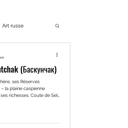
Art russe
de la Russie
ure
ntchak (Баскунчак)
hère, ses Réserves
 – la plaine caspienne
 ses richesses. Coute de Sel
es-ci on compte » la Perle
 lac Baskunchak, l'un des
lée de Russie et du monde.
lton dans le précèdent