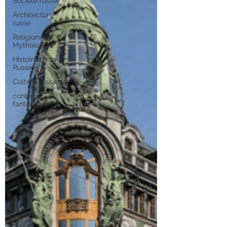
Société russe
Architecture
russe
Religions et
Mythologies
Histoire de la
Russie
Culture russe
conte
fantastique