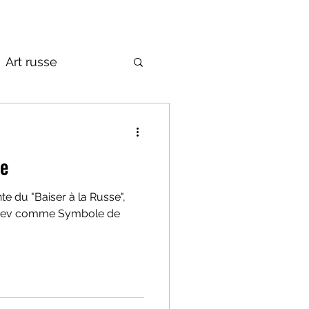
Art russe
de la Russie
se
te du "Baiser à la Russe",
ejnev comme Symbole de