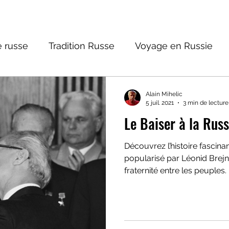
 russe
Tradition Russe
Voyage en Russie
ture russe
Religions et Mythologies
Histoire 
Alain Mihelic
5 juil. 2021
3 min de lecture
Le Baiser à la Rus
ntastique
Découvrez l’histoire fascinan
popularisé par Léonid Br
fraternité entre les peuples.