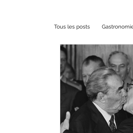
Tous les posts
Gastronomie
Société russe
Architec
Culture russe
conte fa