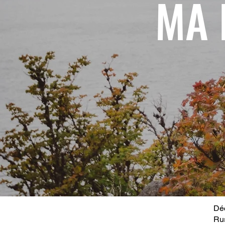
MA 
Déc
Ru