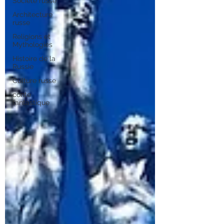
Société russe
Architecture
russe
Religions et
Mythologies
Histoire de la
Russie
Culture russe
conte
fantastique