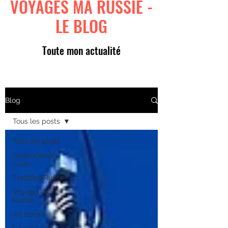
VOYAGES MA RUSSIE -
LE BLOG
Toute mon actualité
Blog
Tous les posts
Tous les posts
Gastronomie
russe
Tradition Russe
Voyage en
Russie
Art russe