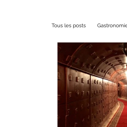
Tous les posts
Gastronomie
Société russe
Architec
Culture russe
Récits-F