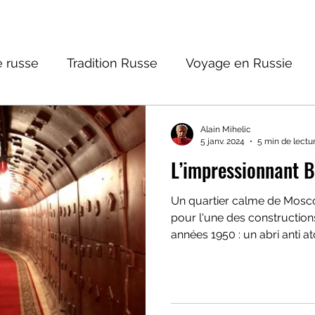
 russe
Tradition Russe
Voyage en Russie
ture russe
Religions et Mythologies
Histoire 
Alain Mihelic
5 janv. 2024
5 min de lectu
L’impressionnant 
ictions
Un quartier calme de Moscou fut choisi comme site
pour l'une des constructio
années 1950 : un abri anti a