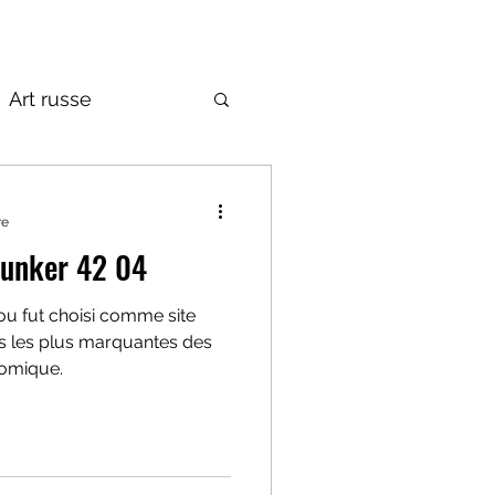
Art russe
de la Russie
re
Bunker 42 04
ns les plus marquantes des
tomique.