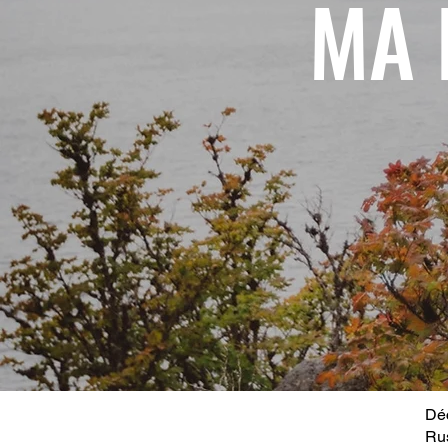
MA 
Déc
Ru