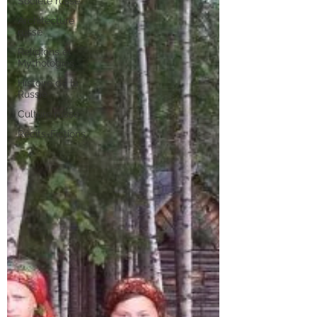
Société russe
Architecture
russe
Religions et
Mythologies
Histoire de la
Russie
Culture russe
Récits-Fictions