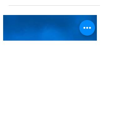
Manipupuner, le champ pétrolier de
Yarega.