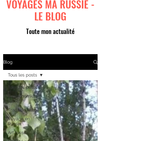
VOYAGES MA RUSSIE -
LE BLOG
Toute mon actualité
Blog
Tous les posts
Tous les posts
Gastronomie
russe
Tradition Russe
Voyage en
Russie
Art russe