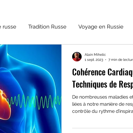
 russe
Tradition Russe
Voyage en Russie
ture russe
Religions et Mythologies
Histoire 
Alain Mihelic
1 sept. 2023
7 min de lectu
Cohérence Cardiaq
ictions
Techniques de Resp
De nombreuses maladies et d
liées à notre manière de re
contrôle du rythme d’inspir
présent. Dans cet article, j
le travail du Docteur Butey
1960-1980, sur la Cohérenc