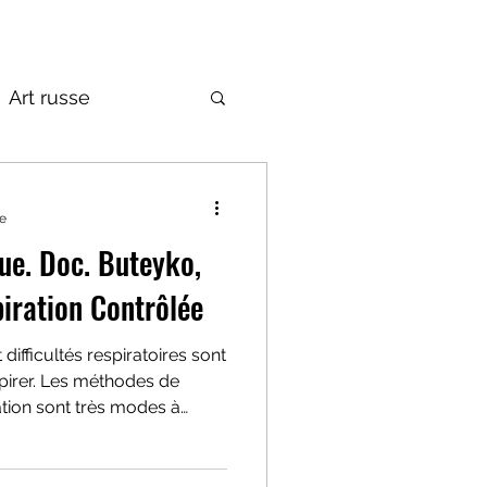
Art russe
de la Russie
re
ue. Doc. Buteyko,
iration Contrôlée
ifficultés respiratoires sont
spirer. Les méthodes de
ation sont très modes à
e voudrais mettre en lumière
ko, effectué dans les années
e cardiaque.