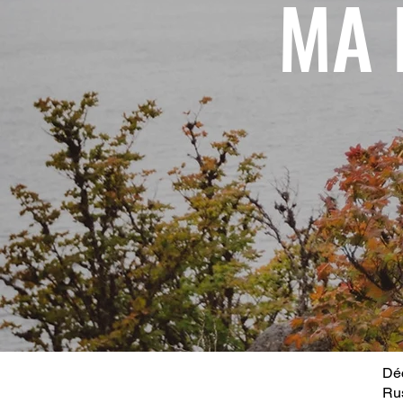
MA 
Déc
Ru