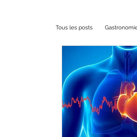
Tous les posts
Gastronomie
Société russe
Architec
Culture russe
Récits-F