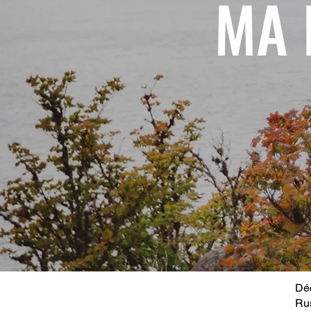
MA 
Déc
Ru