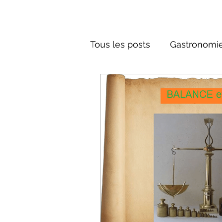
Tous les posts
Gastronomie
Société russe
Architec
Culture russe
conte fa