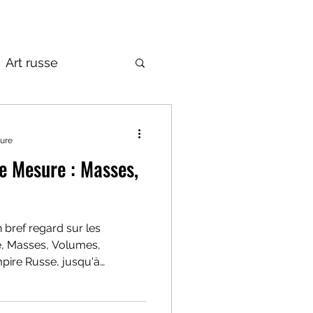
Art russe
de la Russie
ture
e Mesure : Masses,
 bref regard sur les
e, Masses, Volumes,
mpire Russe, jusqu'à
trique. Leurs diversités et
 obstacle aux échanges, mais
it-ce pas une réponse à ce