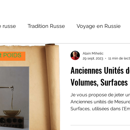
 russe
Tradition Russe
Voyage en Russie
ture russe
Religions et Mythologies
Histoire 
Alain Mihelic
29 sept. 2023
11 min de lec
Anciennes Unités d
ntastique
Volumes, Surfaces
Je vous propose de jeter un
Anciennes unités de Mesur
Surfaces, utilisées dans l'E
l'introduction du système mé
variabilité, en faisaient un
aussi une protection. N'eta