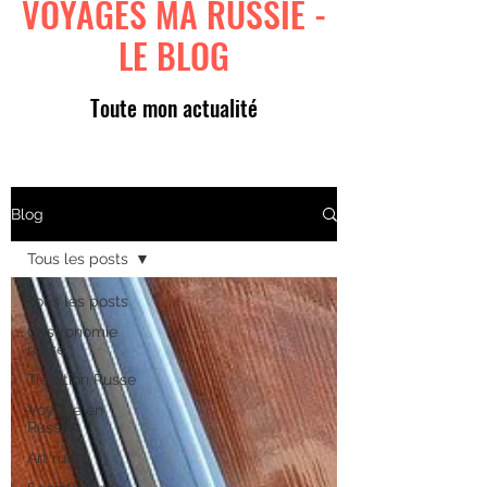
VOYAGES MA RUSSIE -
LE BLOG
Toute mon actualité
Blog
Tous les posts
Tous les posts
Gastronomie
russe
Tradition Russe
Voyage en
Russie
Art russe