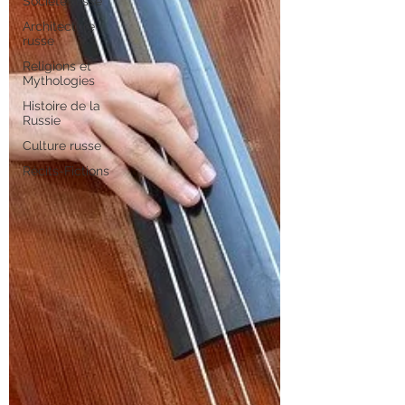
Société russe
Architecture
russe
Religions et
Mythologies
Histoire de la
Russie
Culture russe
Récits-Fictions