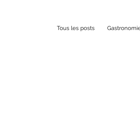
Tous les posts
Gastronomie
Société russe
Architec
Culture russe
Récits-F