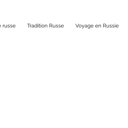
 russe
Tradition Russe
Voyage en Russie
ture russe
Religions et Mythologies
Histoire 
ictions