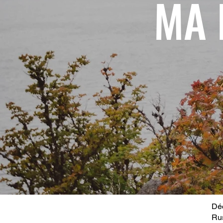
MA 
Déc
Ru