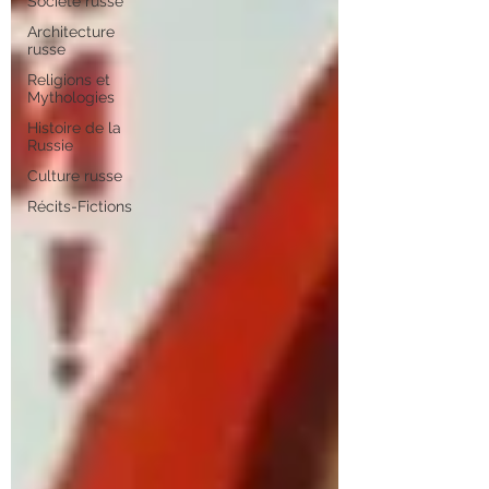
Société russe
Architecture
russe
Religions et
Mythologies
Histoire de la
Russie
Culture russe
Récits-Fictions