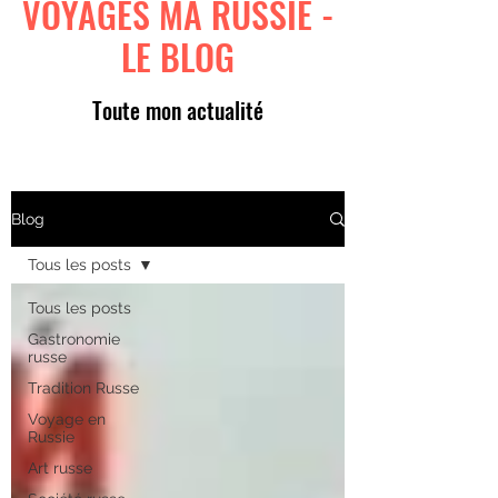
VOYAGES MA RUSSIE -
LE BLOG
Toute mon actualité
Blog
Tous les posts
Tous les posts
Gastronomie
russe
Tradition Russe
Voyage en
Russie
Art russe