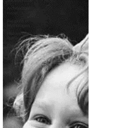
Société russe
Architecture
russe
Religions et
Mythologies
Histoire de la
Russie
Culture russe
conte
fantastique