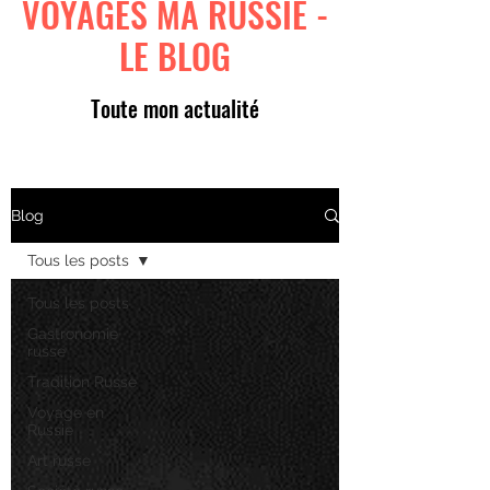
VOYAGES MA RUSSIE -
LE BLOG
Toute mon actualité
Blog
Tous les posts
Tous les posts
Gastronomie
russe
Tradition Russe
Voyage en
Russie
Art russe