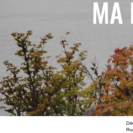
MA 
Déc
Ru