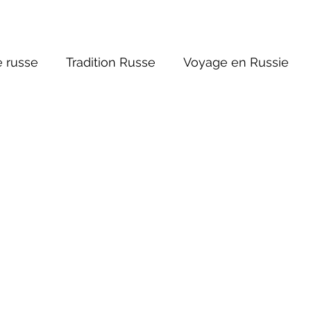
 russe
Tradition Russe
Voyage en Russie
ture russe
Religions et Mythologies
Histoire 
ntastique