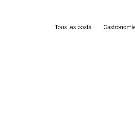
Tous les posts
Gastronomie
Société russe
Architec
Culture russe
conte fa