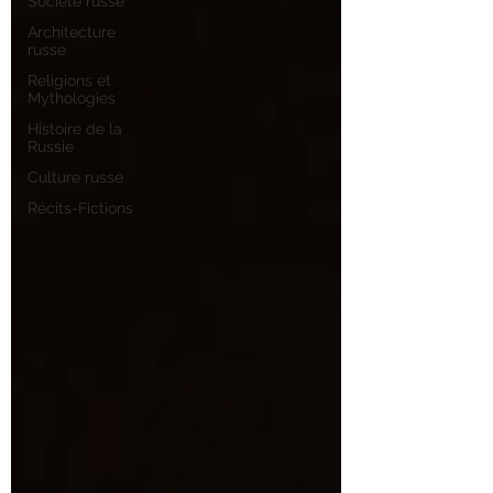
Société russe
Architecture
russe
Religions et
Mythologies
Histoire de la
Russie
Culture russe
Récits-Fictions