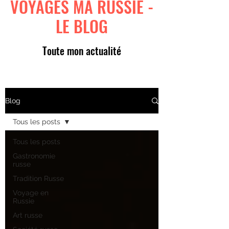
VOYAGES MA RUSSIE -
LE BLOG
Toute mon actualité
Blog
Tous les posts
Tous les posts
Gastronomie
russe
Tradition Russe
Voyage en
Russie
Art russe