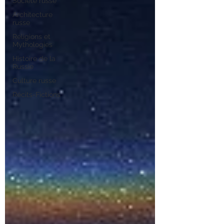
Société russe
Architecture
russe
Religions et
Mythologies
Histoire de la
Russie
Culture russe
Récits-Fictions