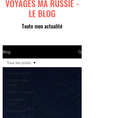
VOYAGES MA RUSSIE -
LE BLOG
Toute mon actualité
Blog
Tous les posts
Tous les posts
Gastronomie
russe
Tradition Russe
Voyage en
Russie
Art russe