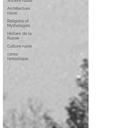
Société russe
Architecture
russe
Religions et
Mythologies
Histoire de la
Russie
Culture russe
conte
fantastique