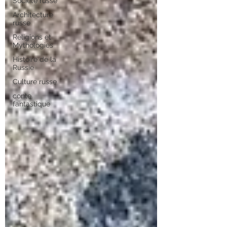
Société russe
Architecture
russe
Religions et
Mythologies
Histoire de la
Russie
Culture russe
conte
fantastique