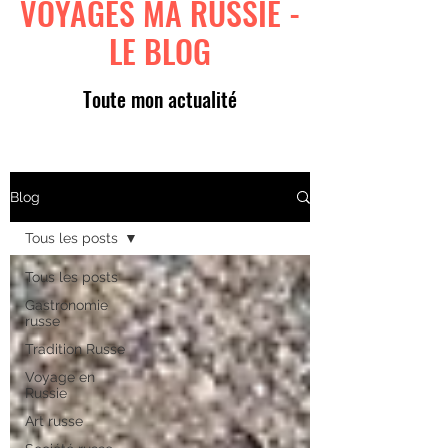
VOYAGES MA RUSSIE -
LE BLOG
Toute mon actualité
Blog
Tous les posts
Tous les posts
Gastronomie
russe
Tradition Russe
Voyage en
Russie
Art russe