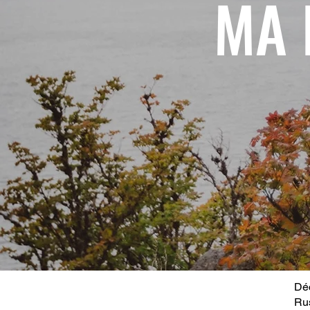
MA 
Déc
Ru