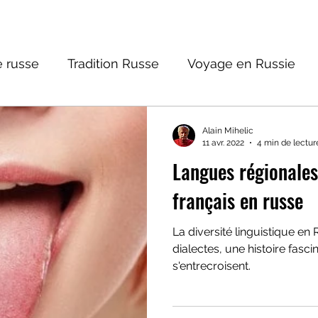
 russe
Tradition Russe
Voyage en Russie
ture russe
Religions et Mythologies
Histoire 
Alain Mihelic
11 avr. 2022
4 min de lectur
Langues régionales
ntastique
français en russe
La diversité linguistique en 
dialectes, une histoire fasc
s'entrecroisent.