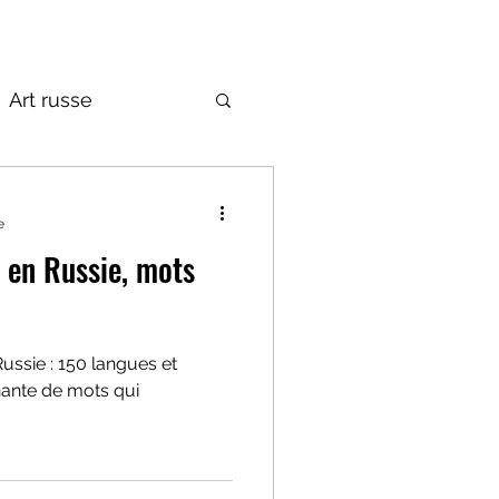
Art russe
de la Russie
e
 en Russie, mots
Russie : 150 langues et
inante de mots qui