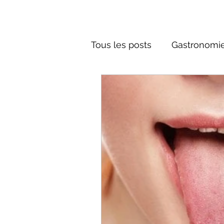
Tous les posts
Gastronomie
Société russe
Architec
Culture russe
conte fa