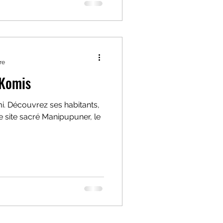
re
 Komis
mi. Découvrez ses habitants,
e site sacré Manipupuner, le