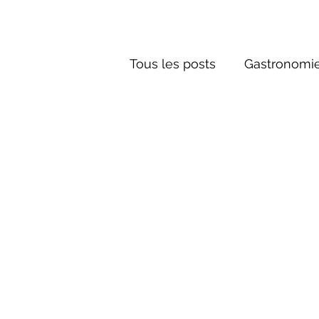
Tous les posts
Gastronomie
Société russe
Architec
Culture russe
conte fa