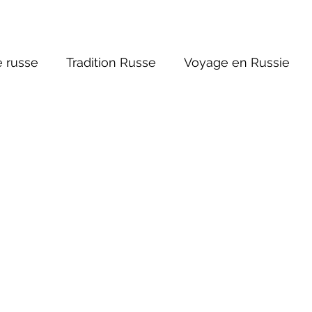
 russe
Tradition Russe
Voyage en Russie
ture russe
Religions et Mythologies
Histoire 
ntastique