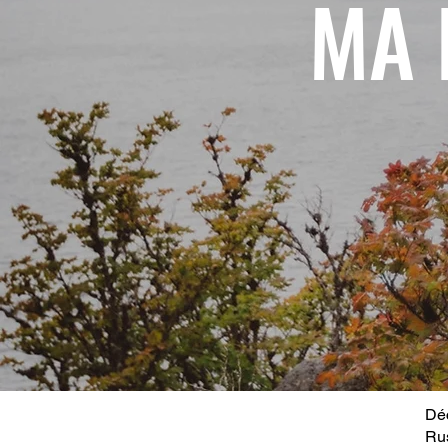
MA 
Déc
Ru