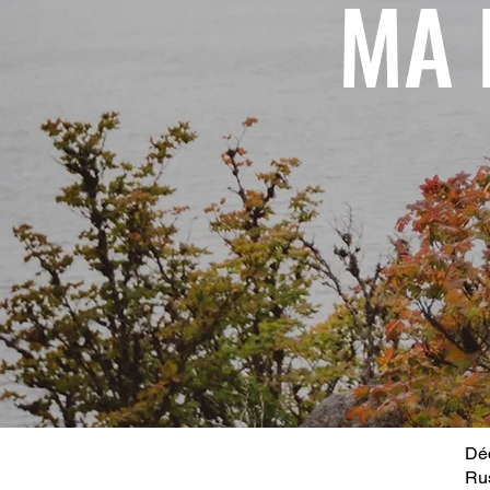
MA 
Déc
Ru