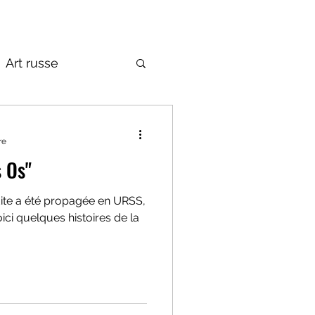
Art russe
de la Russie
re
s Os"
ite a été propagée en URSS,
ici quelques histoires de la