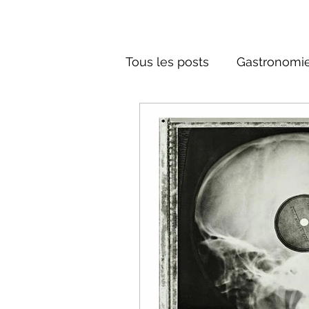
Tous les posts
Gastronomie
Société russe
Architec
Culture russe
Récits-F