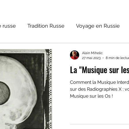
 russe
Tradition Russe
Voyage en Russie
ture russe
Religions et Mythologies
Histoire 
Alain Mihelic
27 mai 2023
8 min de lectu
La "Musique sur le
ictions
Comment la Musique Interd
sur des Radiographies X : vo
Musique sur les Os !