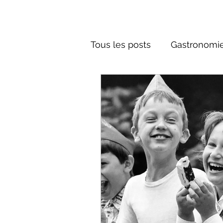
Tous les posts
Gastronomie
Société russe
Architec
Culture russe
Récits-F