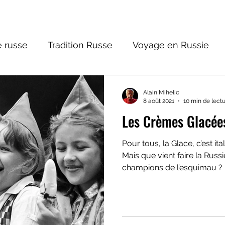
 russe
Tradition Russe
Voyage en Russie
ture russe
Religions et Mythologies
Histoire 
Alain Mihelic
8 août 2021
10 min de lect
Les Crèmes Glacées
ictions
Pour tous, la Glace, c’est ita
Mais que vient faire la Russ
champions de l’esquimau ?