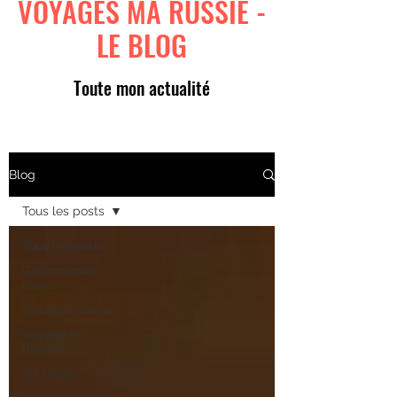
VOYAGES MA RUSSIE -
LE BLOG
Toute mon actualité
Blog
Tous les posts
Tous les posts
Gastronomie
russe
Tradition Russe
Voyage en
Russie
Art russe