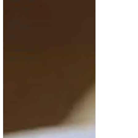
Société russe
Architecture
russe
Religions et
Mythologies
Histoire de la
Russie
Culture russe
Récits-Fictions