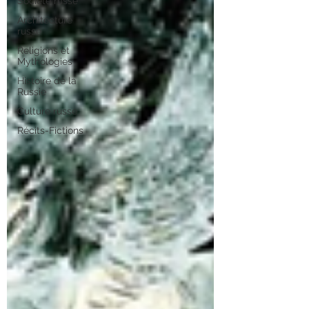
Société russe
Architecture
russe
Religions et
Mythologies
Histoire de la
Russie
Culture russe
Récits-Fictions