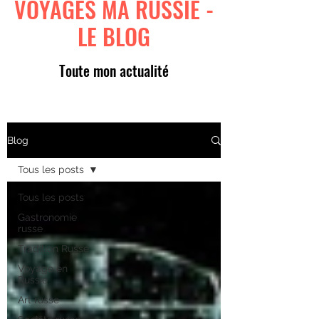
VOYAGES MA RUSSIE -
LE BLOG
Toute mon actualité
Blog
Tous les posts
Tous les posts
Gastronomie
russe
Tradition Russe
Voyage en
Russie
Art russe