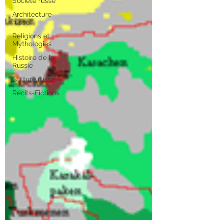
Société russe
Architecture
russe
Religions et
Mythologies
Histoire de la
Russie
Culture russe
Récits-Fictions