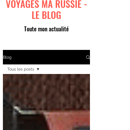
VOYAGES MA RUSSIE -
LE BLOG
Toute mon actualité
Blog
Tous les posts
Tous les posts
Gastronomie
russe
Tradition Russe
Voyage en
Russie
Art russe