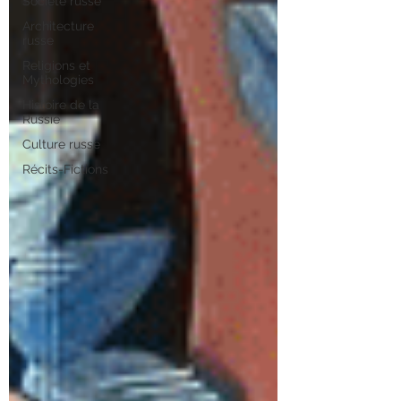
Société russe
Architecture
russe
Religions et
Mythologies
Histoire de la
Russie
Culture russe
Récits-Fictions