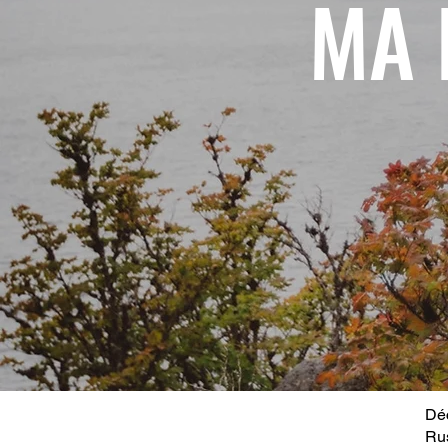
MA 
Déc
Ru