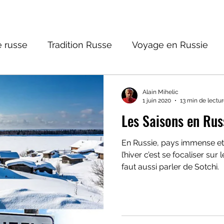
 russe
Tradition Russe
Voyage en Russie
ture russe
Religions et Mythologies
Histoire 
Alain Mihelic
1 juin 2020
13 min de lectu
Les Saisons en Russi
ntastique
En Russie, pays immense et
l’hiver c’est se focaliser sur 
faut aussi parler de Sotchi.