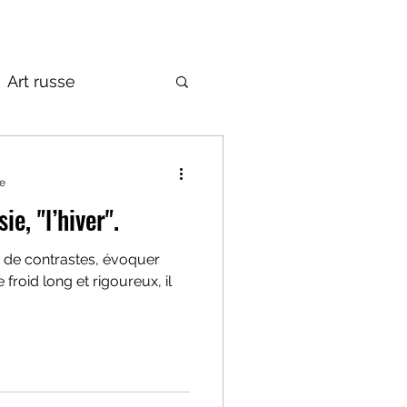
Art russe
de la Russie
re
e, "l’hiver".
 de contrastes, évoquer
le froid long et rigoureux, il