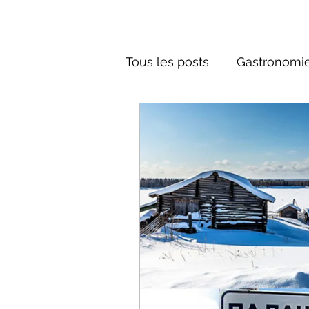
Tous les posts
Gastronomie
Société russe
Architec
Culture russe
conte fa