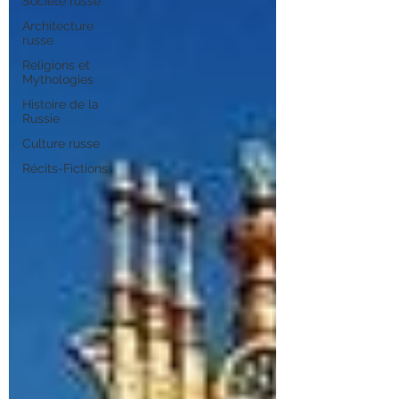
Société russe
Architecture
russe
Religions et
Mythologies
Histoire de la
Russie
Culture russe
Récits-Fictions