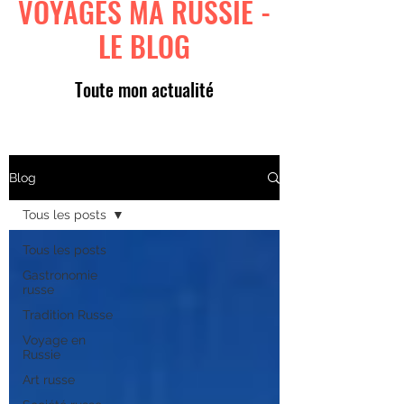
VOYAGES MA RUSSIE -
LE BLOG
Toute mon actualité
Blog
Tous les posts
Tous les posts
Gastronomie
russe
Tradition Russe
Voyage en
Russie
Art russe